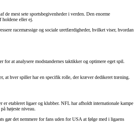
n af de mest sete sportsbegivenheder i verden. Den enorme
 holdene eller ej.
dressere racemæssige og sociale uretfærdigheder, hvilket viser, hvordan
er for at analysere modstandernes taktikker og optimere eget spil.
 at hver spiller har en specifik rolle, der kræver dedikeret træning.
 er etableret ligaer og klubber. NFL har afholdt internationale kampe
 på højeste niveau.
hts gør det nemmere for fans uden for USA at følge med i ligaens