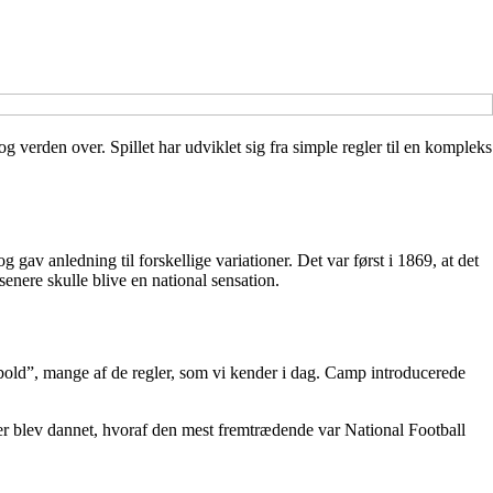
verden over. Spillet har udviklet sig fra simple regler til en kompleks
g gav anledning til forskellige variationer. Det var først i 1869, at det
senere skulle blive en national sensation.
dbold”, mange af de regler, som vi kender i dag. Camp introducerede
aer blev dannet, hvoraf den mest fremtrædende var National Football