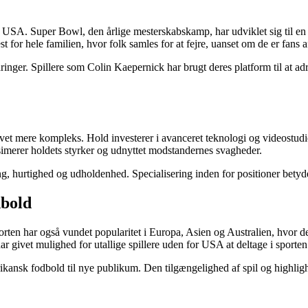
n i USA. Super Bowl, den årlige mesterskabskamp, har udviklet sig til e
for hele familien, hvor folk samles for at fejre, uanset om de er fans af
dringer. Spillere som Colin Kaepernick har brugt deres platform til at a
blevet mere kompleks. Hold investerer i avanceret teknologi og videostudi
simerer holdets styrker og udnyttet modstandernes svagheder.
g, hurtighed og udholdenhed. Specialisering inden for positioner betyder,
dbold
en har også vundet popularitet i Europa, Asien og Australien, hvor der
 givet mulighed for utallige spillere uden for USA at deltage i sporten
ikansk fodbold til nye publikum. Den tilgængelighed af spil og highlig