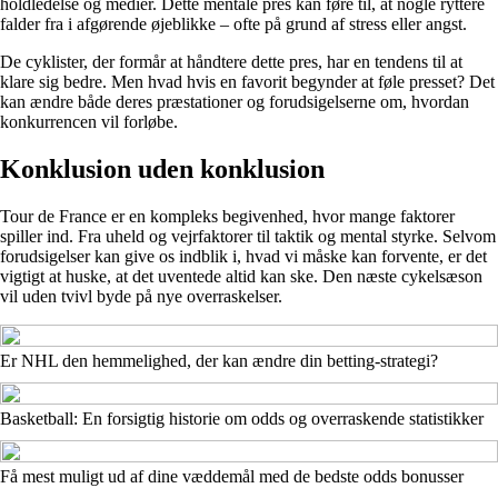
holdledelse og medier. Dette mentale pres kan føre til, at nogle ryttere
falder fra i afgørende øjeblikke – ofte på grund af stress eller angst.
De cyklister, der formår at håndtere dette pres, har en tendens til at
klare sig bedre. Men hvad hvis en favorit begynder at føle presset? Det
kan ændre både deres præstationer og forudsigelserne om, hvordan
konkurrencen vil forløbe.
Konklusion uden konklusion
Tour de France er en kompleks begivenhed, hvor mange faktorer
spiller ind. Fra uheld og vejrfaktorer til taktik og mental styrke. Selvom
forudsigelser kan give os indblik i, hvad vi måske kan forvente, er det
vigtigt at huske, at det uventede altid kan ske. Den næste cykelsæson
vil uden tvivl byde på nye overraskelser.
Er NHL den hemmelighed, der kan ændre din betting-strategi?
Basketball: En forsigtig historie om odds og overraskende statistikker
Få mest muligt ud af dine væddemål med de bedste odds bonusser